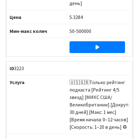
день]
5.3284
50-500000
3223
🇺🇸🇬🇧Только рейтинг
подкаста [Рейтинг 4/5
звезд] [МИКС США/
Великобритании] [Докрут:
30 дней] [Макс: 1 мес]
[Время начала: 0–12 часов]
[Скорость: 1–20 в день] ♻️