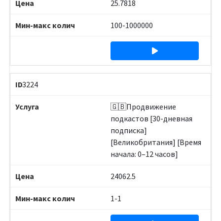
25.7818
100-1000000
3224
🇬🇧Продвижение
подкастов [30-дневная
подписка]
[Великобритания] [Время
начала: 0–12 часов]
24062.5
1-1