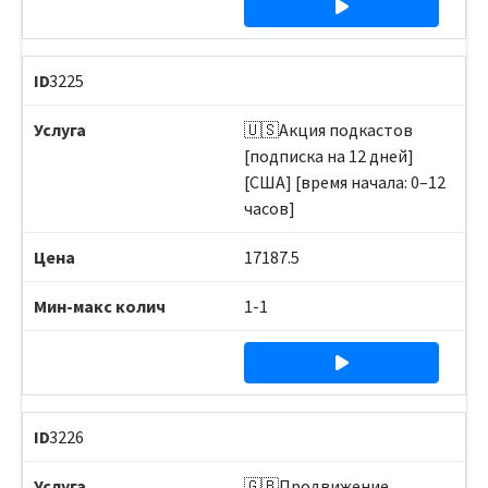
3225
🇺🇸Акция подкастов
[подписка на 12 дней]
[США] [время начала: 0–12
часов]
17187.5
1-1
3226
🇬🇧Продвижение