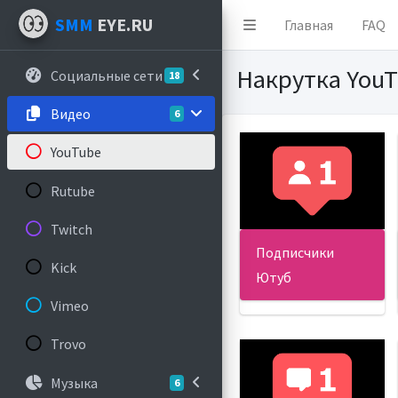
SMM
EYE.RU
Главная
FAQ
Накрутка You
Социальные сети
18
Видео
6
YouTube
Rutube
Twitch
Подписчики
Kick
Ютуб
Vimeo
Trovo
Музыка
6