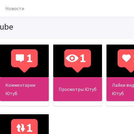
Новости
Tube
Комментарии
Лайки ви
Просмотры Ютуб
Ютуб
Ютуб