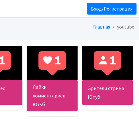
Вход/Регистрация
Главная
youtube
Лайки
део
Зрители стрима
комментариев
Ютуб
Ютуб