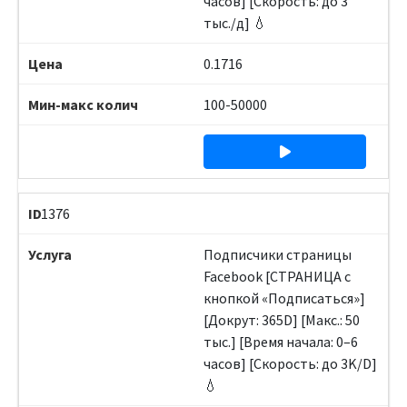
часов] [Скорость: до 3
тыс./д] 💧
0.1716
100-50000
1376
Подписчики страницы
Facebook [СТРАНИЦА с
кнопкой «Подписаться»]
[Докрут: 365D] [Макс.: 50
тыс.] [Время начала: 0–6
часов] [Скорость: до 3K/D]
💧